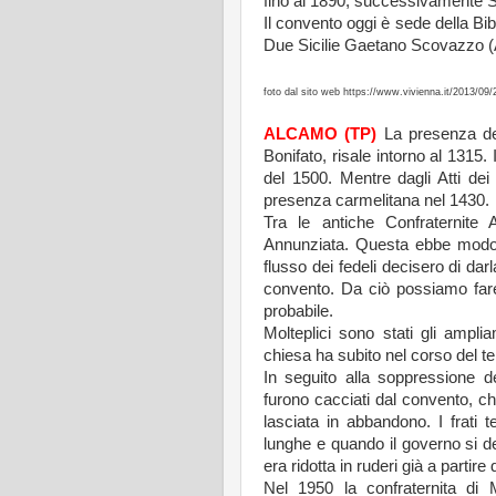
fino al 1890, successivamente 
Il convento oggi è sede della Bi
Due Sicilie Gaetano Scovazzo 
foto dal sito web
https://www.vivienna.it/2013/09/22/
ALCAMO (TP)
La presenza dei
Bonifato, risale intorno al 1315.
del 1500. Mentre dagli Atti dei
presenza carmelitana nel 1430.
Tra le antiche Confraternite
Annunziata. Questa ebbe modo di
flusso dei fedeli decisero di darl
convento. Da ciò possiamo fare
probabile.
Molteplici sono stati gli ampl
chiesa ha subito nel corso del t
In seguito alla soppressione de
furono cacciati dal convento, c
lasciata in abbandono. I frati 
lunghe e quando il governo si dec
era ridotta in ruderi già a partire
Nel 1950 la confraternita di