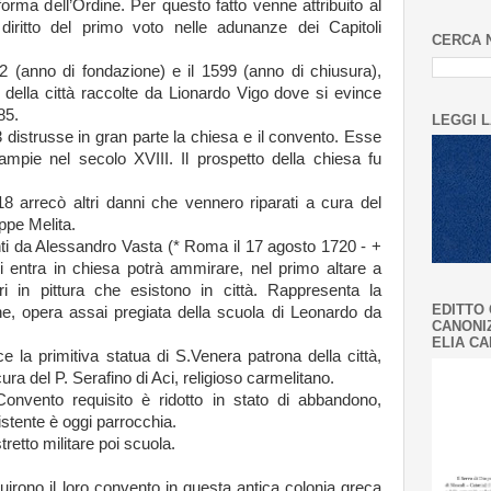
forma dell’Ordine. Per questo fatto venne attribuito al
diritto del primo voto nelle adunanze dei Capitoli
CERCA 
02 (anno di fondazione) e il 1599 (anno di chiusura),
e della città raccolte da Lionardo Vigo dove si evince
85.
LEGGI L
3 distrusse in gran parte la chiesa e il convento. Esse
 ampie nel secolo XVIII. Il prospetto della chiesa fu
18 arrecò altri danni che vennero riparati a cura del
ppe Melita.
inti da Alessandro Vasta (* Roma il 17 agosto 1720 - +
i entra in chiesa potrà ammirare, nel primo altare a
dri in pittura che esistono in città. Rappresenta la
EDITTO 
ne, opera assai pregiata della scuola di Leonardo da
CANONIZ
ELIA C
e la primitiva statua di S.Venera patrona della città,
ra del P. Serafino di Aci, religioso carmelitano.
Convento requisito è ridotto in stato di abbandono,
istente è oggi parrocchia.
retto militare poi scuola.
ruirono il loro convento in questa antica colonia greca