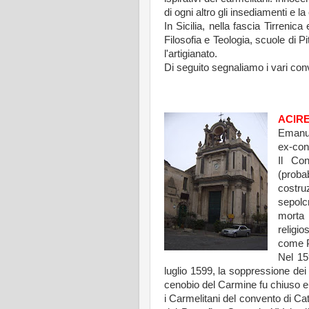
di ogni altro gli insediamenti e l
In Sicilia, nella fascia Tirrenic
Filosofia e Teologia, scuole di P
l'artigianato.
Di seguito segnaliamo i vari conv
ACIRE
Emanue
ex-con
Il Co
(proba
costru
sepolc
morta 
religi
come P
Nel 15
luglio 1599, la soppressione dei 
cenobio del Carmine fu chiuso e p
i Carmelitani del convento di Ca