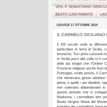
VEN. P. SEBASTIANO SIRACU
BEATO LUIGI RABATÀ
LAI
GIOVEDÌ 17 OTTOBRE 2019
IL CARMELO SICILIANO
Il XIII secolo vede la diffusi
particolare in terra di Sicilia
tirreniche. Tra i primi conventi
In Sicilia poco alla volta si è c
delle più insigni che l'Ordine 
Provincie religiose anche fuori dal
Purtroppo, molto presto, il Carme
che ritenevano giusto adottare lo
piena, e quelli, i più idealisti, 
non volevano abbandonare lo s
questo periodo che si sviluppò 
Madonna: i carmelitani ben pre
Beata Vergine Maria del Monte
ispirativi dei carmelitani. Innocen