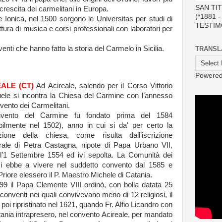
SAN TI
a crescita dei carmelitani in Europa.
(*1881 
a e Ionica, nel 1500 sorgono le Universitas per studi di
TESTIM
ittura di musica e corsi professionali con laboratori per
enti che hanno fatto la storia del Carmelo in Sicilia.
TRANSL
Powere
ALE (CT)
Ad Acireale, salendo per il Corso Vittorio
le si incontra la Chiesa del Carmine con l’annesso
vento dei Carmelitani.
nvento del Carmine fu fondato prima del 1584
bilmente nel 1502), anno in cui si da' per certo la
zione della chiesa, come risulta dall’iscrizione
rale di Petra Castagna, nipote di Papa Urbano VII,
l’1 Settembre 1554 ed ivi sepolta. La Comunità dei
osi ebbe a vivere nel suddetto convento dal 1585 e
riore elessero il P. Maestro Michele di Catania.
99 il Papa Clemente VIII ordinò, con bolla datata 25
conventi nei quali convivevano meno di 12 religiosi, il
oi ripristinato nel 1621, quando Fr. Alfio Licandro con
tania intrapresero, nel convento Acireale, per mandato