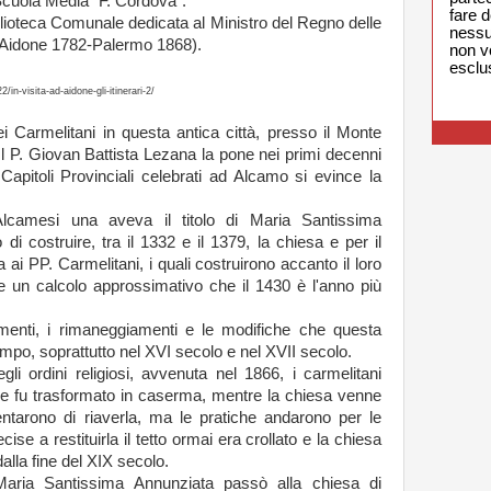
Scuola Media "F. Cordova".
fare 
blioteca Comunale dedicata al Ministro del Regno delle
nessu
(Aidone 1782-Palermo 1868).
non v
esclu
in-visita-ad-aidone-gli-itinerari-2/
 Carmelitani in questa antica città, presso il Monte
 Il P. Giovan Battista Lezana la pone nei primi decenni
 Capitoli Provinciali celebrati ad Alcamo si evince la
 Alcamesi una aveva il titolo di Maria Santissima
 costruire, tra il 1332 e il 1379, la chiesa e per il
a ai PP. Carmelitani, i quali costruirono accanto il loro
 un calcolo approssimativo che il 1430 è l'anno più
iamenti, i rimaneggiamenti e le modifiche che questa
empo, soprattutto nel XVI secolo e nel XVII secolo.
gli ordini religiosi, avvenuta nel 1866, i carmelitani
he fu trasformato in caserma, mentre la chiesa venne
tentarono di riaverla, ma le pratiche andarono per le
ise a restituirla il tetto ormai era crollato e la chiesa
 dalla fine del XIX secolo.
 Maria Santissima Annunziata passò alla chiesa di