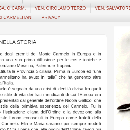
SA, O.CARM.
VEN. GIROLAMO TERZO
VEN. SALVATOR
CI CARMELITANI
PRIVACY
 NELLA STORIA
one degli eremiti del Monte Carmelo in Europa e in
, con una sua prima diffusione per le coste ioniche e
 ricordiamo Messina, Palermo e Trapani.
ostituita la Provincia Siciliana. Prima in Europa ed "una
Carmelitano ha avuto in Italia" che ha generato altre
l'Italia.
lo è segnato da una crisi di identità divisa fra quelli
 stile di vita dei frati mendicanti di cui l'Europa era
rappresentati dal generale dell'ordine Nicola Gallico, che
tile della primitiva esperienza del Carmelo. Fu in
l'ispirazione eliana dell'Ordine e la devozione alla
sto furono conosciuti in Europa come fratelli della
 Carmelo. Elia e Maria saranno per sempre modelli
zo IV fu il papa che, alle origini dell'Ordine, favorì più