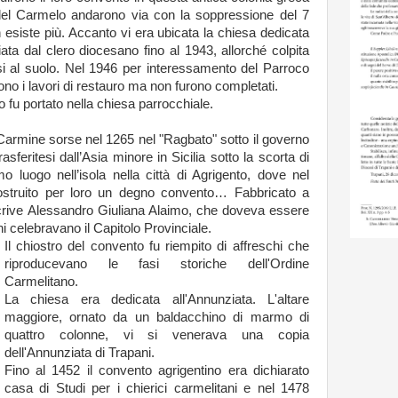
ti del Carmelo andarono via con la soppressione del 7
n esiste più. Accanto vi era ubicata la chiesa dedicata
ata dal clero diocesano fino al 1943, allorché colpita
 al suolo. Nel 1946 per interessamento del Parroco
no i lavori di restauro ma non furono completati.
 fu portato nella chiesa parrocchiale.
Carmine sorse nel 1265 nel "Ragbato" sotto il governo
rasferitesi dall’Asia minore in Sicilia sotto la scorta di
mo luogo nell’isola nella città di Agrigento, dove nel
ostruito per loro un degno convento… Fabbricato a
rive Alessandro Giuliana Alaimo, che doveva essere
i celebravano il Capitolo Provinciale.
Il chiostro del convento fu riempito di affreschi che
riproducevano le fasi storiche dell'Ordine
Carmelitano.
La chiesa era dedicata all'Annunziata. L'altare
maggiore, ornato da un baldacchino di marmo di
quattro colonne, vi si venerava una copia
dell'Annunziata di Trapani.
Fino al 1452 il convento agrigentino era dichiarato
casa di Studi per i chierici carmelitani e nel 1478