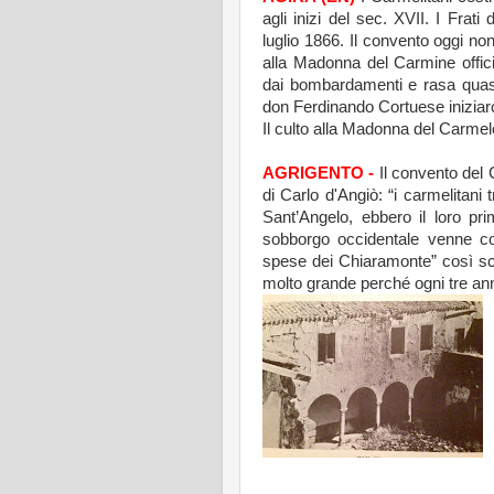
agli inizi del sec. XVII. I Fra
luglio 1866. Il convento oggi no
alla Madonna del Carmine offici
dai bombardamenti e rasa quasi
don Ferdinando Cortuese iniziaro
Il culto alla Madonna del Carmelo
AGRIGENTO -
Il convento del 
di Carlo d'Angiò: “i carmelitani t
Sant’Angelo, ebbero il loro pri
sobborgo occidentale venne c
spese dei Chiaramonte” così sc
molto grande perché ogni tre ann