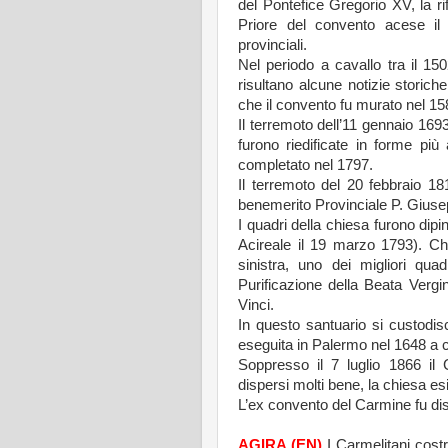
del Pontefice Gregorio XV, la ri
Priore del convento acese il 
provinciali.
Nel periodo a cavallo tra il 15
risultano alcune notizie storich
che il convento fu murato nel 15
Il terremoto dell’11 gennaio 169
furono riedificate in forme più
completato nel 1797.
Il terremoto del 20 febbraio 18
benemerito Provinciale P. Giuse
I quadri della chiesa furono dip
Acireale il 19 marzo 1793). Ch
sinistra, uno dei migliori qua
Purificazione della Beata Vergi
Vinci.
In questo santuario si custodisc
eseguita in Palermo nel 1648 a cu
Soppresso il 7 luglio 1866 il 
dispersi molti bene, la chiesa es
L’ex convento del Carmine fu dist
AGIRA (EN)
I Carmelitani cost