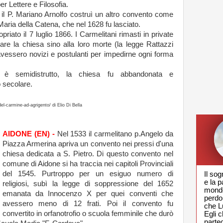
er Lettere e Filosofia.
65 il P. Mariano Arnolfo costruì un altro convento come
Maria della Catena, che nel 1628 fu lasciato.
riato il 7 luglio 1866. I Carmelitani rimasti in private
iare la chiesa sino alla loro morte (la legge Rattazzi
 avessero novizi e postulanti per impedirne ogni forma
 è semidistrutto, la chiesa fu abbandonata e
 secolare.
del-carmine-ad-agrigento/ di Elio Di Bella
AIDONE (EN) -
Nel 1533 il carmelitano p.Angelo da
Piazza Armerina apriva un convento nei pressi d'una
chiesa dedicata a S. Pietro. Di questo convento nel
comune di Aidone si ha traccia nei capitoli Provinciali
del 1545. Purtroppo per un esiguo numero di
Il sog
e la p
religiosi, subì la legge di soppressione del 1652
mondo,
emanata da Innocenzo X per quei conventi che
perdon
avessero meno di 12 frati. Poi il convento fu
che Lu
convertito in orfanotrofio o scuola femminile che durò
Egli c
parte