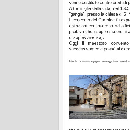
venne costituito centro di Studi p
A tre miglia dalla città, nel 15
"gangia", presso la chiesa di S. 
Il convento del Carmine fu esprop
abitazioni continuarono ad offic
proibiva che i soppressi ordini
di sopravvivenza).
Oggi il maestoso convento
successivamente passò al clero
foto: https://www.agrigentoierieoggi.it/il-convento-