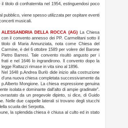
il titolo di confraternita nel 1954, estinguendosi poco
 pubblico, viene spesso utilizzata per ospitare eventi
 concerti musicali.
ALESSANDRIA DELLA ROCCA (AG)
La Chiesa
con il convento annesso dei PP. Carmelitani sotto il
titolo di Maria Annunziata, nota come Chiesa del
Carmine, è del 6 ottobre 1589 per volere del Barone
Pietro Barresi. Tale convento risultò angusto per i
frati e nel 1646 lo ingrandirono. Il convento dopo la
legge Rattazzi rimase in vita sino al 1896.
Nel 1648 p.Andrea Burlò dide inizio alla costruzione
d'una nuova chiesa completata successivamente da
p.Alberto Mongione. La chiesa espressione genuina
ente isolata e dominante dall’alto di ampie gradinate”.
 sovrastato da un pregevole dipinto, si dice, di Guido
e. Nelle due cappelle laterali si trovano degli stucchi
della scuola dei Serpotta.
une, la splendida chiesa è chiusa al culto ed in stato