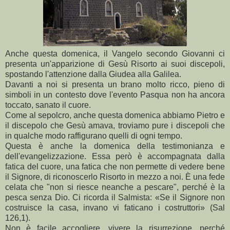
Anche questa domenica, il Vangelo secondo Giovanni ci
presenta un'apparizione di Gesù Risorto ai suoi discepoli,
spostando l'attenzione dalla Giudea alla Galilea.
Davanti a noi si presenta un brano molto ricco, pieno di
simboli in un contesto dove l'evento Pasqua non ha ancora
toccato, sanato il cuore.
Come al sepolcro, anche questa domenica abbiamo Pietro e
il discepolo che Gesù amava, troviamo pure i discepoli che
in qualche modo raffigurano quelli di ogni tempo.
Questa è anche la domenica della testimonianza e
dell'evangelizzazione. Essa però è accompagnata dalla
fatica del cuore, una fatica che non permette di vedere bene
il Signore, di riconoscerlo Risorto in mezzo a noi. È una fede
celata che "non si riesce neanche a pescare", perché è la
pesca senza Dio. Ci ricorda il Salmista: «Se il Signore non
costruisce la casa, invano vi faticano i costruttori» (Sal
126,1).
Non è facile accogliere, vivere la risurrezione, perché