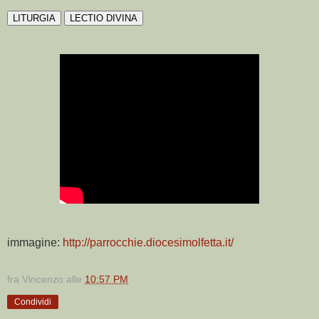
LITURGIA
LECTIO DIVINA
immagine:
http://parrocchie.diocesimolfetta.it/
fra Vincenzo
alle
10:57 PM
Condividi